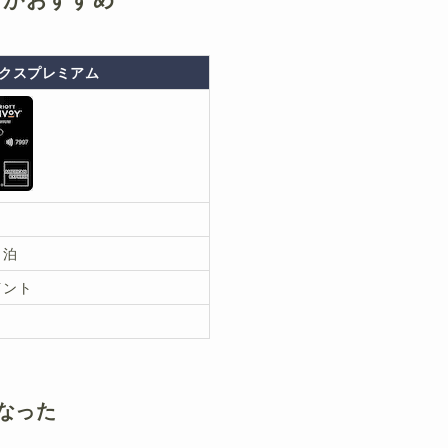
クスプレミアム
1泊
イント
）
なった